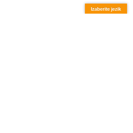
Izaberite jezik
i listovi visine do 80 cm visokog
bijata, ali u kuhinji se uglavnom
 – ukus su strogog, začinski-gorkog,
 kadulja ima tako intenzivan okus i
čki izraz za to je “adstrigentno”.
ja je prije cvatnje, koje traje od
 arome. Dobro je znati: Mladi listovi