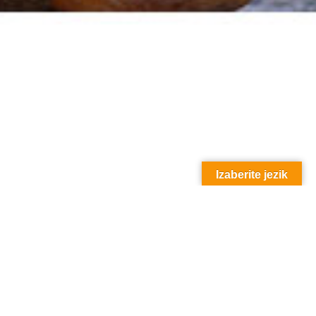
Izaberite jezik
Kurkuma – Curcuma longa
Indijski šafran nazvan je kurkumom u zapadnom svijetu jer je
njegova sunčana boja toliko podsjećala na dragocjeni začin. U
stvari, rizomi su najprije postali poznati kao davatelji boja za
tekstil. Danas je kurkuma cijenjena i u zapadnim kuhinjama