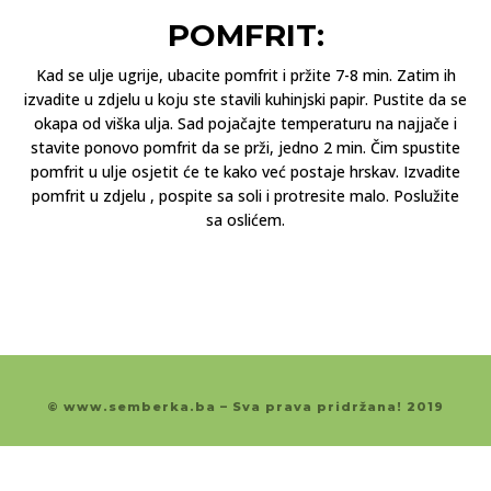
POMFRIT:
Kad se ulje ugrije, ubacite pomfrit i pržite 7-8 min. Zatim ih
izvadite u zdjelu u koju ste stavili kuhinjski papir. Pustite da se
okapa od viška ulja. Sad pojačajte temperaturu na najjače i
stavite ponovo pomfrit da se prži, jedno 2 min. Čim spustite
pomfrit u ulje osjetit će te kako već postaje hrskav. Izvadite
pomfrit u zdjelu , pospite sa soli i protresite malo. Poslužite
sa oslićem.
© www.semberka.ba – Sva prava pridržana! 2019