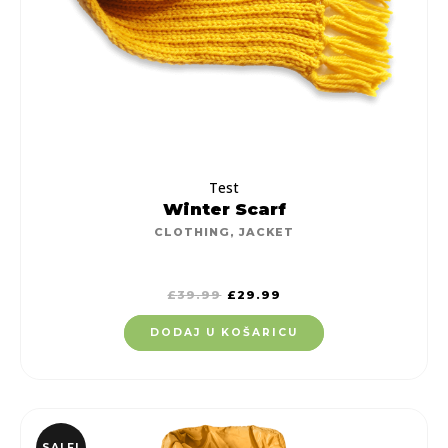
Test
Winter Scarf
CLOTHING
,
JACKET
£
39.99
£
29.99
DODAJ U KOŠARICU
SALE!