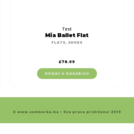
Test
Mia Ballet Flat
FLATS
,
SHOES
£
78.99
DODAJ U KOŠARICU
© www.semberka.ba – Sva prava pridržana! 2019